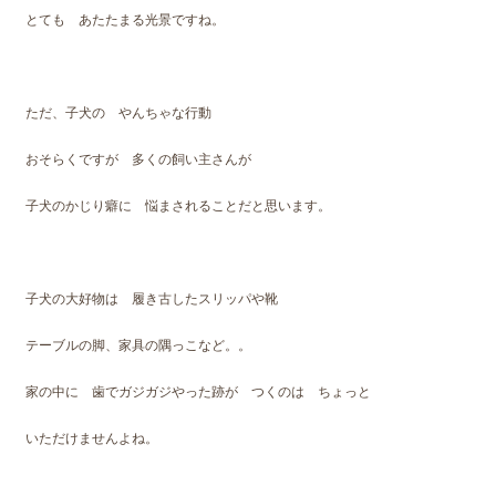
とても あたたまる光景ですね。
ただ、子犬の やんちゃな行動
おそらくですが 多くの飼い主さんが
子犬のかじり癖に 悩まされることだと思います。
子犬の大好物は 履き古したスリッパや靴
テーブルの脚、家具の隅っこなど。。
家の中に 歯でガジガジやった跡が つくのは ちょっと
いただけませんよね。