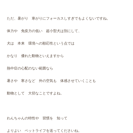
ただ、暑がり 寒がりにフォーカスしすぎでもよくないですね。
体力や 免疫力の低い 超小型犬は別にして、
犬は 本来 環境への順応性という点では
かなり 優れた動物といえますから
熱中症の心配のない範囲なら
暑さや 寒さなど 外の空気も 体感させていくことも
動物として 大切なことですよね。
わんちゃんの特性や 習慣を 知って
よりよい ペットライフを送ってくださいね。