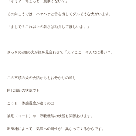
「そう？ ちょっと 肌寒くない？」
その向こうでは ハァハァと舌を出してダルそうな犬がいます。
「まじで？これ以上の暑さは勘弁してほしいよ。」
さっきの2頭の犬が顔を見合わせて「え？ここ そんなに暑い？」
この三頭の犬の会話からもお分かりの通り
同じ場所の状況でも
こうも 体感温度が違うのは
被毛（コート）や 呼吸機能の状態も関係あります。
出身地によって 気温への耐性が 異なってくるからです。