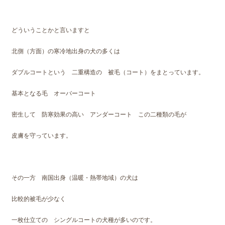
どういうことかと言いますと
北側（方面）の寒冷地出身の犬の多くは
ダブルコートという 二重構造の 被毛（コート）をまとっています。
基本となる毛 オーバーコート
密生して 防寒効果の高い アンダーコート この二種類の毛が
皮膚を守っています。
その一方 南国出身（温暖・熱帯地域）の犬は
比較的被毛が少なく
一枚仕立ての シングルコートの犬種が多いのです。