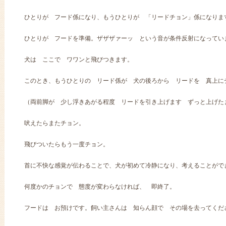
ひとりが フード係になり、もうひとりが 「リードチョン」係になりま
ひとりが フードを準備。ザザザァーッ という音が条件反射になってい
犬は ここで ワワンと飛びつきます。
このとき、もうひとりの リード係が 犬の後ろから リードを 真上に
（両前脚が 少し浮きあがる程度 リードを引き上げます ずっと上げた
吠えたらまたチョン。
飛びついたらもう一度チョン。
首に不快な感覚が伝わることで、犬が初めて冷静になり、考えることがで
何度かのチョンで 態度が変わらなければ、 即終了。
フードは お預けです。飼い主さんは 知らん顔で その場を去ってくだ