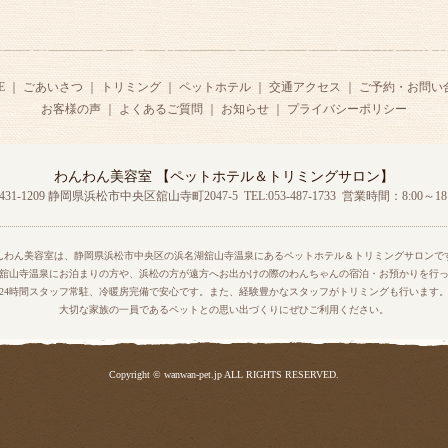
E
｜
ごあいさつ
｜
トリミング
｜
ペットホテル
｜
交通アクセス
｜
ご予約・お問い
お客様の声
｜
よくあるご質問
｜
お知らせ
｜
プライバシーポリシー
わんわん美容室 【ペットホテル＆トリミングサロン】
431-1209 静岡県浜松市中央区舘山寺町2047-5
TEL:053-487-1733 営業時間：8:00～18:
んわん美容室は、静岡県浜松市中央区の浜名湖舘山寺温泉にあるペットホテル＆トリミングサロンで
舘山寺温泉にお泊まりの方や、浜松の方が遠方へお出かけの際のわんちゃんの宿泊・お預かりを行
24時間スタッフ常駐、冷暖房完備で安心です。また、経験豊かなスタッフがトリミングも行います
大切な家族の一員であるペットとの思い出づくりにぜひご利用ください。
Copyright © wanwan-pet.jp ALL RIGHTS RESERVED.