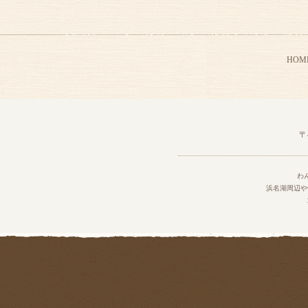
HOM
〒
わ
浜名湖周辺や