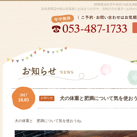
静岡県浜松市中央区の[浜名湖
浜名湖周辺や舘山寺温泉にお泊まりの方や、浜松の方が遠方へお出か
2017
犬の体重と肥満について気を使お
お知らせ
10.05
犬の体重と 肥満について気を使おうね。