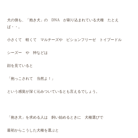
犬の側も、「抱き犬」の DNA が刷り込まれている犬種 たとえ
ば・・。
小さくて 軽くて マルチーズや ビションフリーゼ トイプードル
シーズー や 狆などは
顔を見ていると
「抱っこされて 当然よ！」
という感覚が深く沁みついているとも言えるでしょう。
「抱き犬」を求める人は 飼い始めるときに 犬種選びで
最初からこうした犬種を選ぶと