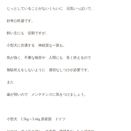
じっとしていることがないくらいに 元気いっぱいで、
好奇心旺盛です。
飼い主にも 従順ですが、
小型犬に共通する 神経質な一面も。
気が強く、不審な物音や 人間にも 良く吠えるので
無駄吠えをしないように 適切なしつけが必要です。
また
歯が弱いので メンテナンスに気をつけましょう。
小型犬 1.5kg～3.okg 原産国 ドイツ