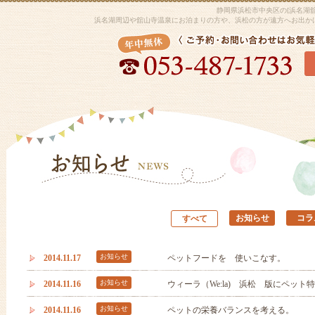
静岡県浜松市中央区の[浜名湖
浜名湖周辺や舘山寺温泉にお泊まりの方や、浜松の方が遠方へお出か
お知らせ
コラ
すべて
お知らせ
2014.11.17
ペットフードを 使いこなす。
お知らせ
2014.11.16
ウィーラ（We:la) 浜松 版にペット
お知らせ
2014.11.16
ペットの栄養バランスを考える。