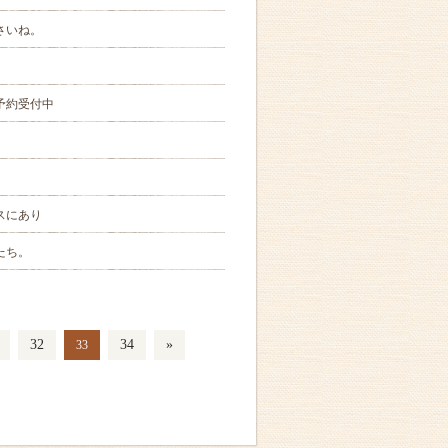
さいね。
予約受付中
スにあり
たち。
32
34
»
33