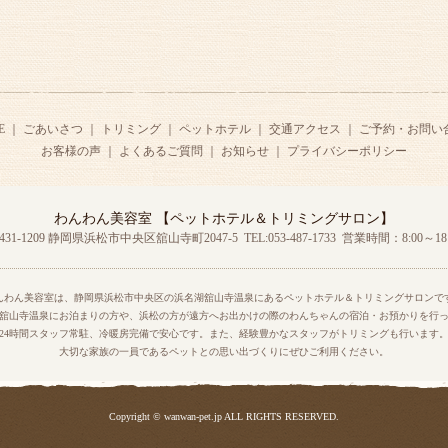
E
｜
ごあいさつ
｜
トリミング
｜
ペットホテル
｜
交通アクセス
｜
ご予約・お問い
お客様の声
｜
よくあるご質問
｜
お知らせ
｜
プライバシーポリシー
わんわん美容室 【ペットホテル＆トリミングサロン】
431-1209 静岡県浜松市中央区舘山寺町2047-5
TEL:053-487-1733 営業時間：8:00～18:
んわん美容室は、静岡県浜松市中央区の浜名湖舘山寺温泉にあるペットホテル＆トリミングサロンで
舘山寺温泉にお泊まりの方や、浜松の方が遠方へお出かけの際のわんちゃんの宿泊・お預かりを行
24時間スタッフ常駐、冷暖房完備で安心です。また、経験豊かなスタッフがトリミングも行います
大切な家族の一員であるペットとの思い出づくりにぜひご利用ください。
Copyright © wanwan-pet.jp ALL RIGHTS RESERVED.