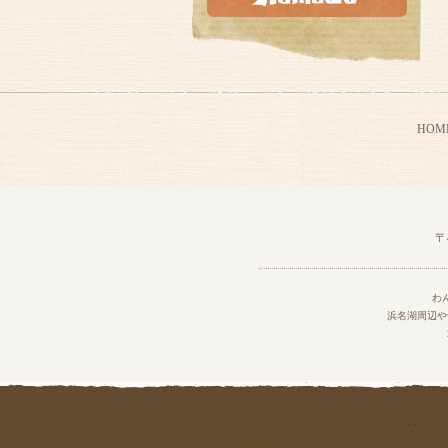
HOM
〒
わ
浜名湖周辺や