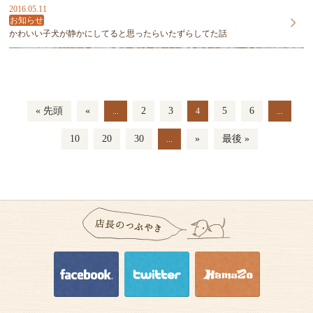
2016.05.11
お知らせ
かわいい子犬が静かにしてると思ったらいたずらしてた話
« 先頭
«
2
3
5
6
...
4
...
10
20
30
»
最後 »
...